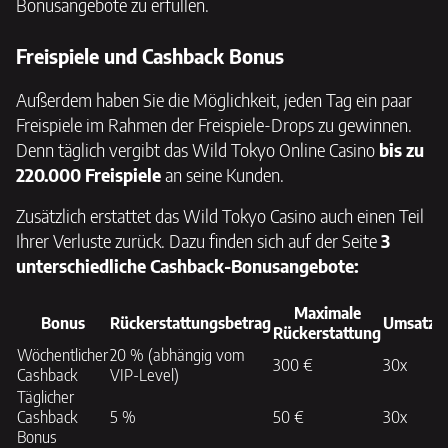
Bonusangebote zu erfüllen.
Freispiele und Cashback Bonus
Außerdem haben Sie die Möglichkeit, jeden Tag ein paar
Freispiele im Rahmen der Freispiele-Drops zu gewinnen.
Denn täglich vergibt das Wild Tokyo Online Casino
bis zu
220.000 Freispiele
an seine Kunden.
Zusätzlich erstattet das Wild Tokyo Casino auch einen Teil
Ihrer Verluste zurück. Dazu finden sich auf der Seite
3
unterschiedliche Cashback-Bonusangebote:
Maximale
Bonus
Rückerstattungsbetrag
Umsatzb
Rückerstattung
Wöchentlicher
20 % (abhängig vom
300 €
30x
Cashback
VIP-Level)
Täglicher
Cashback
5 %
50 €
30x
Bonus