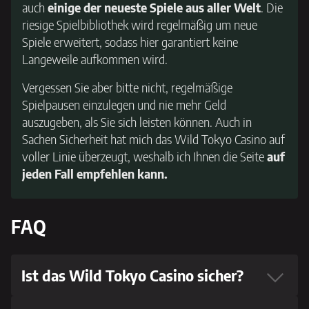
auch
einige der neueste Spiele aus aller Welt
. Die
riesige Spielbibliothek wird regelmäßig um neue
Spiele erweitert, sodass hier garantiert keine
Langeweile aufkommen wird.
Vergessen Sie aber bitte nicht, regelmäßige
Spielpausen einzulegen und nie mehr Geld
auszugeben, als Sie sich leisten können. Auch in
Sachen Sicherheit hat mich das Wild Tokyo Casino auf
voller Linie überzeugt, weshalb ich Ihnen die Seite
auf
jeden Fall empfehlen kann.
FAQ
Ist das Wild Tokyo Casino sicher?