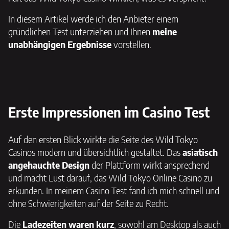
In diesem Artikel werde ich den Anbieter einem
gründlichen Test unterziehen und Ihnen
meine
unabhängigen Ergebnisse
vorstellen.
Erste Impressionen im Casino Test
Auf den ersten Blick wirkte die Seite des Wild Tokyo
Casinos modern und übersichtlich gestaltet. Das
asiatisch
angehauchte Design
der Plattform wirkt ansprechend
und macht Lust darauf, das Wild Tokyo Online Casino zu
erkunden. In meinem Casino Test fand ich mich schnell und
ohne Schwierigkeiten auf der Seite zu Recht.
Die
Ladezeiten waren kurz
, sowohl am Desktop als auch