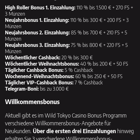
High Roller Bonus 1. Einzahlung:
110 % bis 1.500 € + 270 FS +
3 Münzen
Neujahrsbonus
1. Einzahlung:
110 % bis 300 € + 200 FS + 3
Münzen
Neujahrsbonus 2. Einzahlung:
85 % bis 700 € + 210 FS + 5
Münzen
Neujahrsbonus 3. Einzahlung:
75 % bis 800 € + 220 FS + 5
Münzen
Wöchentlicher Cashback:
20 % bis 300 €
Wöchentlicher Weihnachtsbonus:
40 % bis 200 € + 50 FS
Täglicher Cashback Bonus:
5 % Cashback
Wochenend-Weihnachtsbonus:
60 % bis 250 € + 50 FS
Täglicher VIP-Cashback Bonus:
7 % Cashback
Telegram-Boni:
bis zu 3.000 €
Willkommensbonus
Aktuell gibt es im Wild Tokyo Casino Bonus Programm
verschiedene Willkommensbonus-Angebote für
Neukunden.
Über die ersten drei Einzahlungen
hinweg
erhalten Sie 3 verschiedene Willkommensbonus-