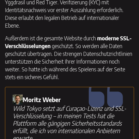
Yggdrasil und Red Tiger. Verifizierung (KYC) mit
Identitätsnachweis vor erster Auszahlung erforderlich.
Diese erlaubt den legalen Betrieb auf internationaler
Ebene.
Außerdem ist die gesamte Website durch
moderne SSL-
Verschlüsselungen
geschützt. So werden alle Daten
geschützt übertragen. Die strengen Datenschutzrichtlinien
unterstützen die Sicherheit Ihrer Informationen noch
weiter. So hatte ich während des Spielens auf der Seite
stets ein sicheres Gefühl.
Moritz Weber
Wild Tokyo setzt auf Curaçao-Lizenz und SSL-
Verschlüsselung – in meinen Tests hat die
Plattform alle gängigen Sicherheitsstandards
erfüllt, die ich von internationalen Anbietern
erwarte.