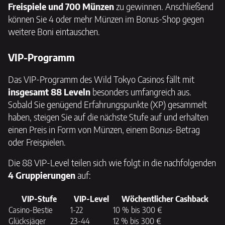
Freispiele und 700 Münzen
zu gewinnen. Anschließend
können Sie 4 oder mehr Münzen im Bonus-Shop gegen
weitere Boni eintauschen.
VIP-Programm
Das VIP-Programm des Wild Tokyo Casinos fällt mit
insgesamt 88 Leveln
besonders umfangreich aus.
Sobald Sie genügend Erfahrungspunkte (XP) gesammelt
haben, steigen Sie auf die nächste Stufe auf und erhalten
einen Preis in Form von Münzen, einem Bonus-Betrag
oder Freispielen.
Die 88 VIP-Level teilen sich wie folgt in die nachfolgenden
4 Gruppierungen
auf:
VIP-Stufe
VIP-Level
Wöchentlicher Cashback
Casino-Bestie
1-22
10 % bis 300 €
Glücksjäger
23-44
12 % bis 300 €