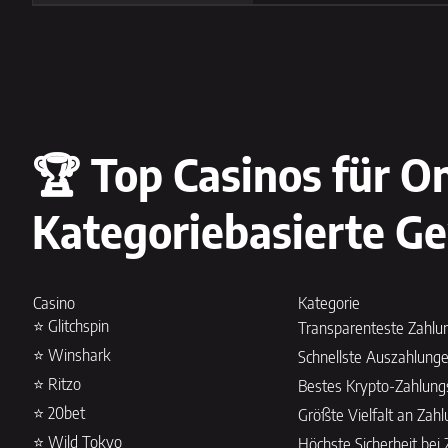
🏆 Top Casinos für O
Kategoriebasierte G
Casino
Kategorie
⭐ Glitchspin
Transparenteste Zahlung
⭐ Winshark
Schnellste Auszahlung
⭐ Ritzo
Bestes Krypto-Zahlung
⭐ 20bet
Größte Vielfalt an Za
⭐ Wild Tokyo
Höchste Sicherheit bei