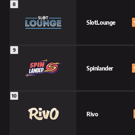
SlotLounge
Spinlander
Rivo