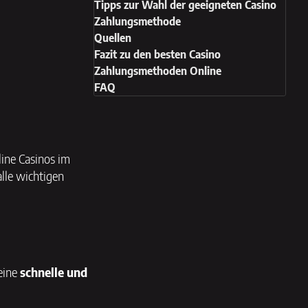
Tipps zur Wahl der geeigneten Casino
Zahlungsmethode
Quellen
Fazit zu den besten Casino
Zahlungsmethoden Online
FAQ
line Casinos im
lle wichtigen
eine
schnelle und