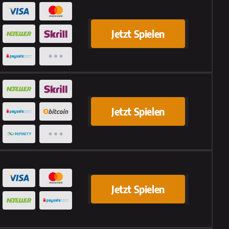
Jetzt Spielen
Jetzt Spielen
Jetzt Spielen