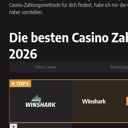
Casino‑Zahlungsmethode für dich findest, habe ich mir die
näher vorstellen.
Die besten Casino Z
2026
Online Casino
Bewertun
Winshark