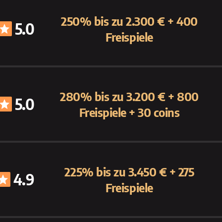
250% bis zu 2.300 € + 400
5.0
Freispiele
280% bis zu 3.200 € + 800
5.0
Freispiele + 30 coins
225% bis zu 3.450 € + 275
4.9
Freispiele