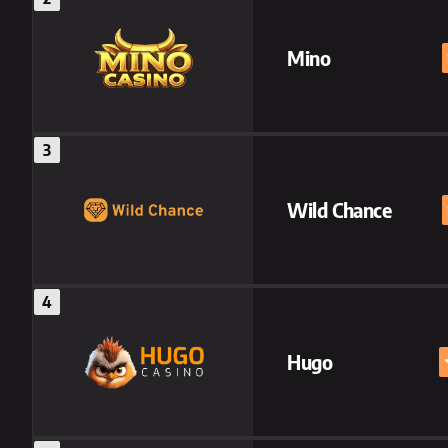
Mino
Wild Chance
Hugo